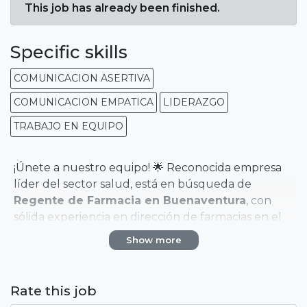
This job has already been finished.
Specific skills
COMUNICACION ASERTIVA
COMUNICACION EMPATICA
LIDERAZGO
TRABAJO EN EQUIPO
¡Únete a nuestro equipo! 🌟 Reconocida empresa
líder del sector salud, está en búsqueda de
Regente de Farmacia en Buenaventura
, con
sólida experiencia en dirección de farmacias en el
área ambulatoria. Buscamos a un profesional con
Show more
una gran capacidad de liderazgo y orientación a
logros organizacionales. 🏥
Rate this job
PERFIL DEL CANDIDATO