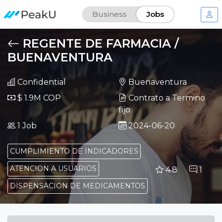
Business
Jobs
REGENTE DE FARMACIA /
BUENAVENTURA
Confidential
Buenaventura
$ 1.9M COP
Contrato a Termino
fijo
2024-06-20T20:39:04.300
1 Job
2024-06-20
CUMPLIMIENTO DE INDICADORES
ATENCION A USUARIOS
4.8
1
DISPENSACION DE MEDICAMENTOS