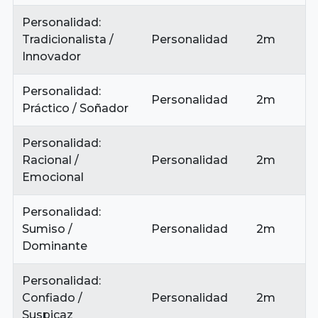
vacante, ¡no dudes en postularte! 🌈✨ Tu camino
Personalidad:
hacia el éxito y la realización profesional comienza
Tradicionalista /
Personalidad
2m
aquí. ¡Esperamos recibir tu aplicación! 📥👩‍⚕️
Innovador
Personalidad:
Personalidad
2m
Práctico / Soñador
Personalidad:
Racional /
Personalidad
2m
Emocional
Personalidad:
Sumiso /
Personalidad
2m
Dominante
Personalidad:
Confiado /
Personalidad
2m
Suspicaz