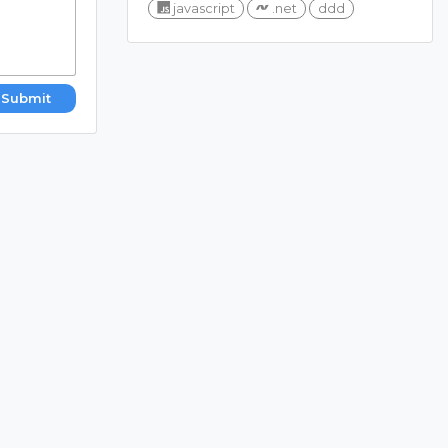
javascript
.net
ddd
Submit