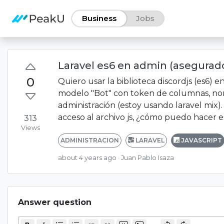
Business
Jobs
Laravel es6 en admin (asegurad
0
Quiero usar la biblioteca discordjs (es6) 
modelo "Bot" con token de columnas, nomb
administración (estoy usando laravel mix)
acceso al archivo js, ¿cómo puedo hacer e
313
Views
ADMINISTRACION
LARAVEL
JAVASCRIPT
about 4 years ago
· Juan Pablo Isaza
Answer question