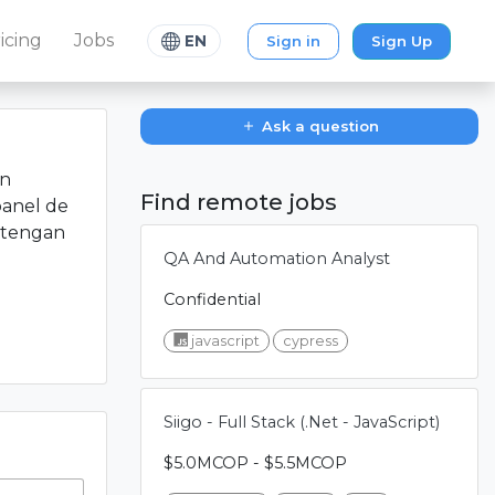
icing
Jobs
Sign in
Sign Up
EN
Ask a question
un
Find remote jobs
panel de
s tengan
QA And Automation Analyst
Confidential
javascript
cypress
Siigo - Full Stack (.Net - JavaScript)
$5.0MCOP - $5.5MCOP