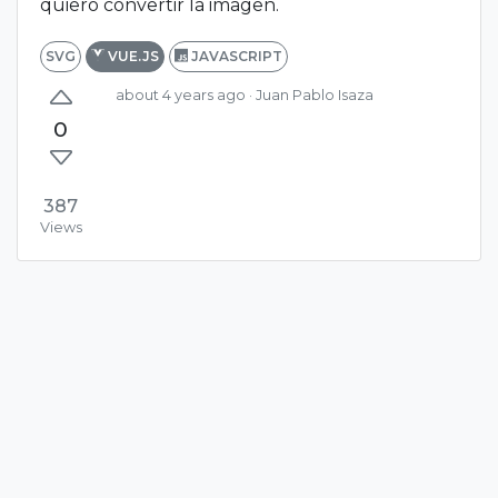
quiero convertir la imagen.
SVG
VUE.JS
JAVASCRIPT
about 4 years ago
· Juan Pablo Isaza
0
387
Views