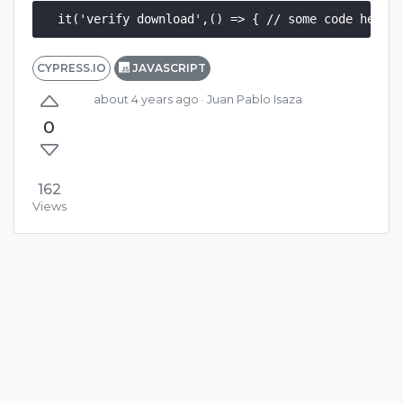
it('verify download',() => { // some code here 
CYPRESS.IO
JAVASCRIPT
about 4 years ago
· Juan Pablo Isaza
0
162
Views