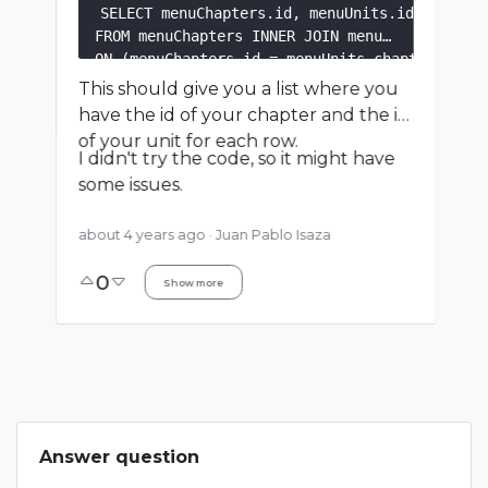
SELECT menuChapters.id, menuUnits.id

FROM menuChapters INNER JOIN menuUnits

ON (menuChapters.id = menuUnits.chapter_id)

WHERE menuChapters.class=$get_class AND menuC
This should give you a list where you
have the id of your chapter and the id
of your unit for each row.
I didn't try the code, so it might have
some issues.
about 4 years ago
·
Juan Pablo Isaza
0
Show more
Answer question